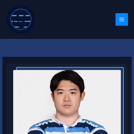
内
容
を
ス
キ
ッ
プ