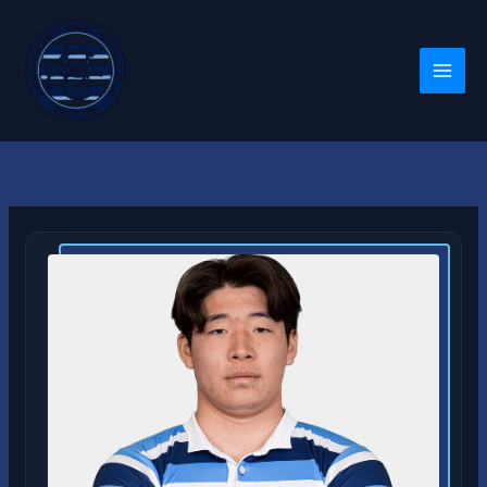
内
容
を
ス
キ
ッ
プ