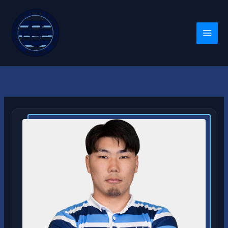
内
容
を
ス
キ
ッ
プ