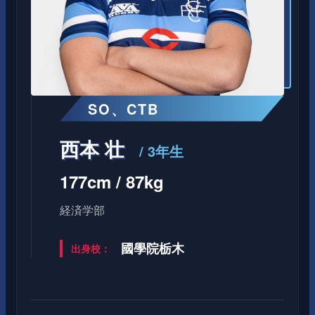
SO、CTB
西本 壮
/ 3年生
177cm / 87kg
経済学部
國學院栃木
出身校：