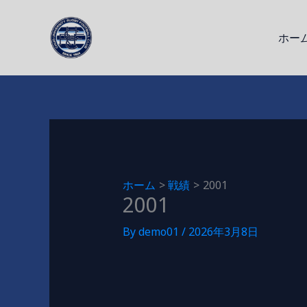
内
容
ホー
を
ス
キ
ッ
プ
ホーム
戦績
2001
2001
By
demo01
/
2026年3月8日