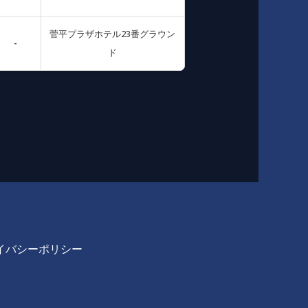
菅平プラザホテル23番グラウン
-
ド
イバシーポリシー