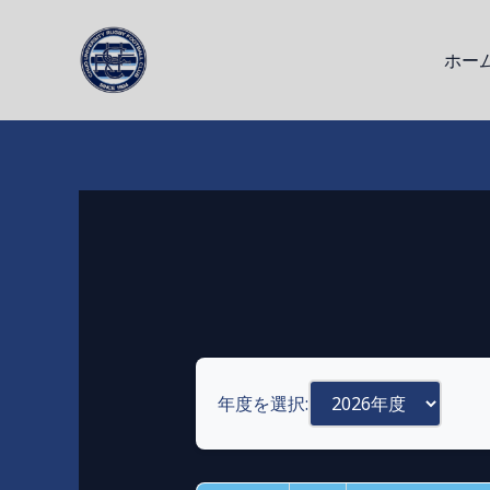
内
容
ホー
を
ス
キ
ッ
プ
年度を選択: