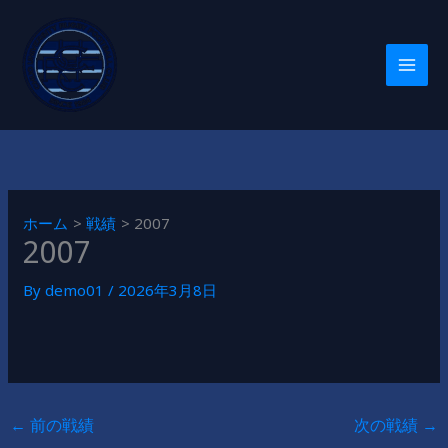
内
容
を
ス
キ
ッ
プ
ホーム
戦績
2007
2007
By
demo01
/
2026年3月8日
←
前の戦績
次の戦績
→