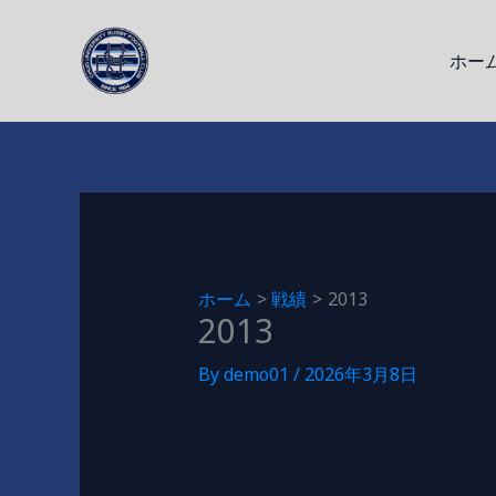
内
容
ホー
を
ス
キ
ッ
プ
ホーム
戦績
2013
2013
By
demo01
/
2026年3月8日