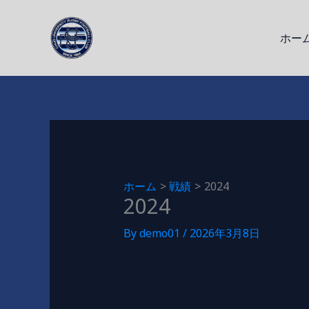
内
容
ホー
を
ス
キ
ッ
プ
ホーム
戦績
2024
2024
By
demo01
/
2026年3月8日