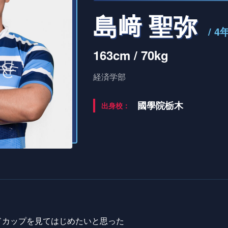
島﨑 聖弥
/ 4
163cm / 70kg
経済学部
國學院栃木
出身校：
ルドカップを見てはじめたいと思った