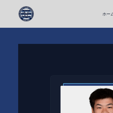
内
容
ホー
を
ス
キ
ッ
プ