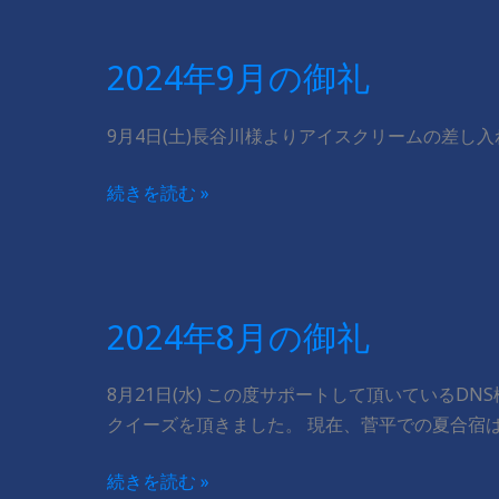
月
の
2024年9月の御礼
御
礼
9月4日(土)長谷川様よりアイスクリームの差し入
2024
続きを読む »
年
9
月
の
2024年8月の御礼
御
礼
8月21日(水) この度サポートして頂いているDNS様(h
クイーズを頂きました。 現在、菅平での夏合宿
2024
続きを読む »