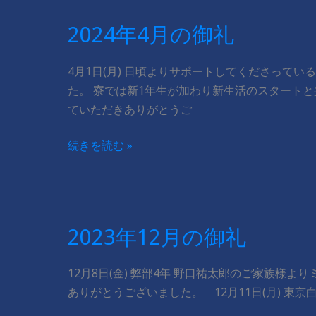
の
2024年4月の御礼
御
礼
4月1日(月) 日頃よりサポートしてくださって
た。 寮では新1年生が加わり新生活のスタート
ていただきありがとうご
2024
続きを読む »
年
4
月
の
2023年12月の御礼
御
礼
12月8日(金) 弊部4年 野口祐太郎のご家族様よ
ありがとうございました。 ​ ​ ​ 12月11日(月