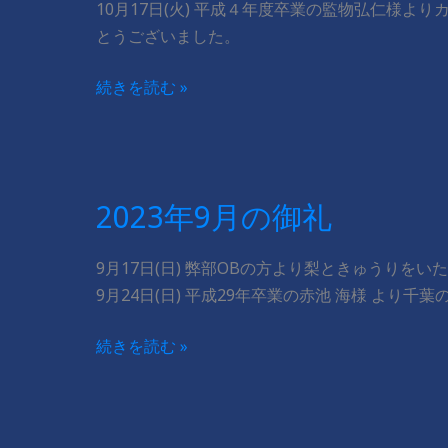
10月17日(火) 平成４年度卒業の監物弘仁様よ
とうございました。
2023
続きを読む »
年
10
月
の
2023年9月の御礼
御
礼
9月17日(日) 弊部OBの方より梨ときゅうりをい
9月24日(日) 平成29年卒業の赤池 海様 より
2023
続きを読む »
年
9
月