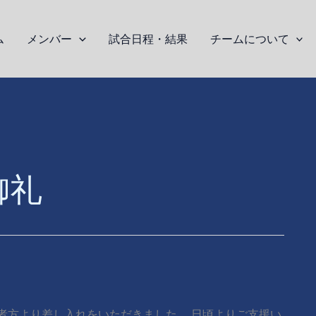
ム
メンバー
試合日程・結果
チームについて
御礼
の保護者方より差し入れをいただきました。 日頃よりご支援い