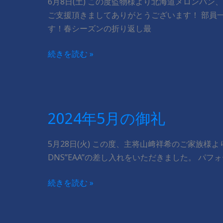
6月8日(土) この度監物様より北海道メロンパ
ご支援頂きましてありがとうございます！ 部員
す！春シーズンの折り返し最
2024
続きを読む »
年
6
月
の
2024年5月の御礼
御
礼
5月28日(火) この度、主将山﨑祥希のご家族様
DNS”EAA”の差し入れをいただきました。 パフ
2024
続きを読む »
年
5
月