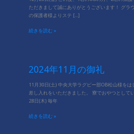
ただきまして誠にありがとうございます！ グラ
の保護者様よりステ […]
2024
続きを読む »
年
12
月
の
2024年11月の御礼
御
礼
11月30日(土) 中央大学ラグビー部OB松山様
差し入れをいただきました。 寮でおやつとしてい
28日(木) 毎年
2024
続きを読む »
年
11