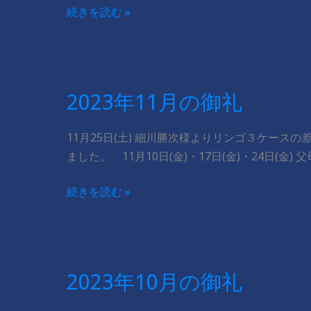
2023
続きを読む »
年
12
月
の
2023年11月の御礼
御
礼
11月25日(土) 細川勝次様よりリンゴ３ケース
ました。 ​ ​ ​ 11月10日(金)・17日(金)・2
2023
続きを読む »
年
11
月
の
2023年10月の御礼
御
礼