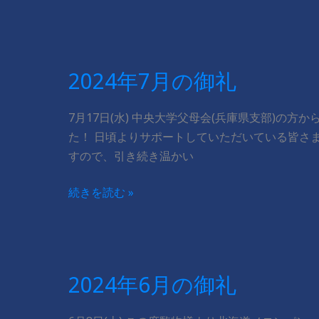
年
8
月
の
2024年7月の御礼
御
礼
7月17日(水) 中央大学父母会(兵庫県支部)の
た！ 日頃よりサポートしていただいている皆さ
すので、引き続き温かい
2024
続きを読む »
年
7
月
の
2024年6月の御礼
御
礼