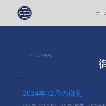
内
容
ホー
を
ス
キ
ッ
プ
ホーム
御礼
2024年12月の御礼
12月20日(金) この度、1名のOBの方、2名